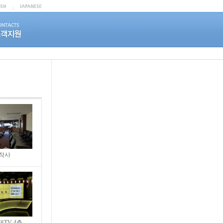
작사
TV 4층