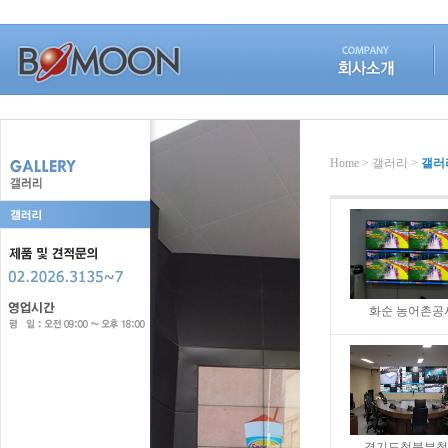
Home > 갤러리 >
갤러
화순 농어촌공
경기도청북부청