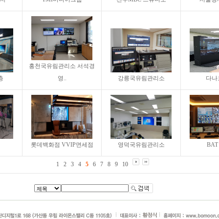
홍천국유림관리소 서석경
층
영..
강릉국유림관리소
다나
롯데백화점 VVIP면세점
영덕국유림관리소
BAT 
1
2
3
4
5
6
7
8
9
10