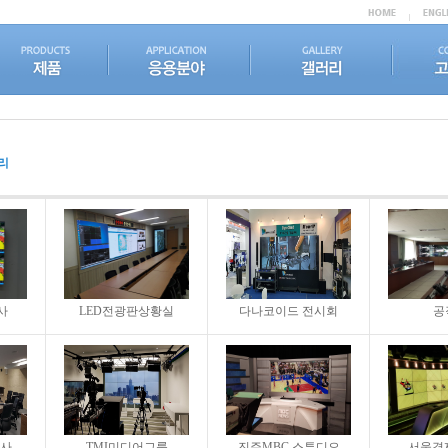
리
사
LED전광판상황실
다나코이드 전시회
공
사
TMI미디어그룹
진주MBC 스튜디오
서울경제