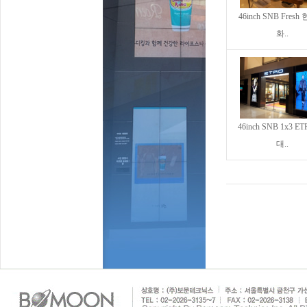
46inch SNB Fres
화..
46inch SNB 1x3 E
대..