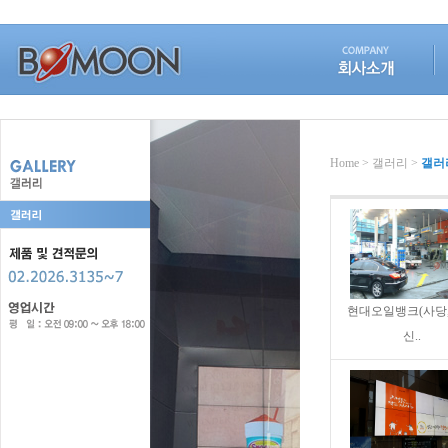
Home > 갤러리 >
갤러
현대오일뱅크(사당,
신..