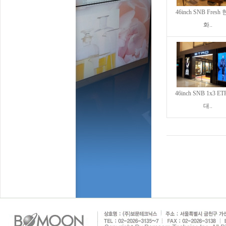
46inch SNB Fres
화..
46inch SNB 1x3 E
대..